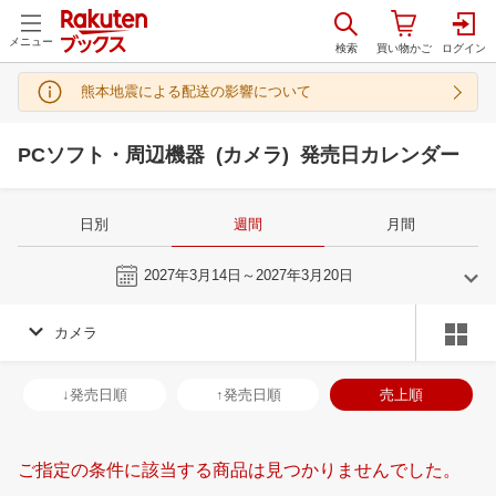
メニュー
熊本地震による配送の影響について
PCソフト・周辺機器 (カメラ) 発売日カレンダー
日別
週間
月間
今週
2027年3月14日～2027年3月20日
カメラ
2
3
2027
2027
年
月
年
月
3
4
5
6
28
1
2
3
4
5
6
28
29
30
3
↓発売日順
↑発売日順
売上順
10
11
12
13
7
8
9
10
11
12
13
4
5
6
7
17
18
19
20
14
15
16
17
18
19
20
11
12
13
1
ご指定の条件に該当する商品は見つかりませんでした。
24
25
26
27
21
22
23
24
25
26
27
18
19
20
2