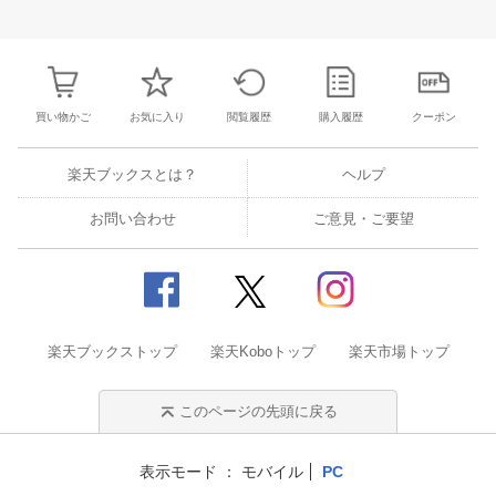
3
4
5
6
28
29
30
31
1
2
3
25
26
27
2
10
11
12
13
4
5
6
7
8
9
10
2
3
4
5
買い物かご
お気に入り
閲覧履歴
購入履歴
クーポン
楽天ブックスとは？
ヘルプ
お問い合わせ
ご意見・ご要望
楽天ブックストップ
楽天Koboトップ
楽天市場トップ
このページの先頭に戻る
表示モード
モバイル
PC