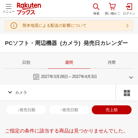
メニュー
熊本地震による配送の影響について
PCソフト・周辺機器 (カメラ) 発売日カレンダー
日別
週間
月間
今週
2027年3月28日～2027年4月3日
カメラ
2
3
2027
2027
年
月
年
月
3
4
5
6
28
1
2
3
4
5
6
28
29
30
3
↓発売日順
↑発売日順
売上順
10
11
12
13
7
8
9
10
11
12
13
4
5
6
7
17
18
19
20
14
15
16
17
18
19
20
11
12
13
1
ご指定の条件に該当する商品は見つかりませんでした。
24
25
26
27
21
22
23
24
25
26
27
18
19
20
2