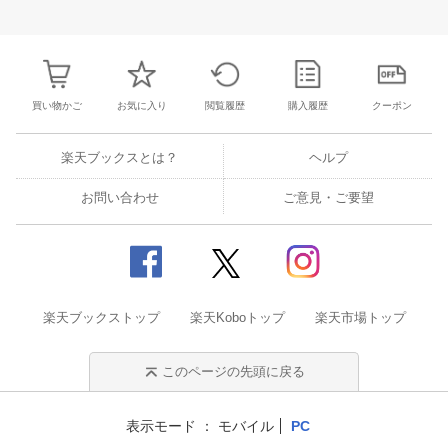
3
4
5
6
28
29
30
31
1
2
3
25
26
27
2
10
11
12
13
4
5
6
7
8
9
10
2
3
4
5
買い物かご
お気に入り
閲覧履歴
購入履歴
クーポン
楽天ブックスとは？
ヘルプ
お問い合わせ
ご意見・ご要望
楽天ブックストップ
楽天Koboトップ
楽天市場トップ
このページの先頭に戻る
表示モード
モバイル
PC