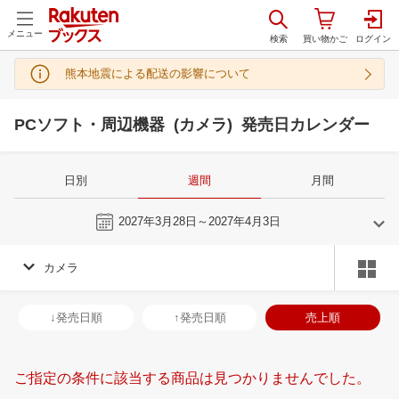
メニュー
熊本地震による配送の影響について
PCソフト・周辺機器 (カメラ) 発売日カレンダー
日別
週間
月間
今週
2027年3月28日～2027年4月3日
カメラ
3
4
2027
2027
年
月
年
月
3
4
5
6
28
29
30
31
1
2
3
25
26
27
2
↓発売日順
↑発売日順
売上順
10
11
12
13
4
5
6
7
8
9
10
2
3
4
5
17
18
19
20
11
12
13
14
15
16
17
9
10
11
1
ご指定の条件に該当する商品は見つかりませんでした。
24
25
26
27
18
19
20
21
22
23
24
16
17
18
1