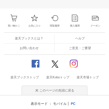
31
1
2
3
25
26
27
28
29
30
1
23
24
25
2
7
8
9
10
2
3
4
5
6
7
8
30
31
1
2
買い物かご
お気に入り
閲覧履歴
購入履歴
クーポン
楽天ブックスとは？
ヘルプ
お問い合わせ
ご意見・ご要望
楽天ブックストップ
楽天Koboトップ
楽天市場トップ
このページの先頭に戻る
表示モード
モバイル
PC