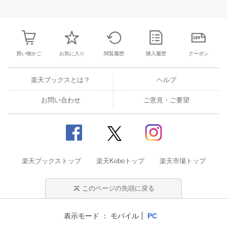
30
1
2
3
25
26
27
28
29
30
31
22
23
24
2
7
8
9
10
1
2
3
4
5
6
7
29
30
31
1
買い物かご
お気に入り
閲覧履歴
購入履歴
クーポン
楽天ブックスとは？
ヘルプ
お問い合わせ
ご意見・ご要望
楽天ブックストップ
楽天Koboトップ
楽天市場トップ
このページの先頭に戻る
表示モード
モバイル
PC