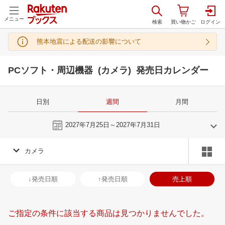
メニュー
熊本地震による配送の影響について
PCソフト・周辺機器 (カメラ) 発売日カレンダー
日別
週間
月間
今週
2027年7月25日～2027年7月31日
カメラ
6
7
2027
2027
年
月
年
月
2
3
4
5
27
28
29
30
1
2
3
25
26
27
2
↓発売日順
↑発売日順
売上順
9
10
11
12
4
5
6
7
8
9
10
1
2
3
4
16
17
18
19
11
12
13
14
15
16
17
8
9
10
1
ご指定の条件に該当する商品は見つかりませんでした。
23
24
25
26
18
19
20
21
22
23
24
15
16
17
1