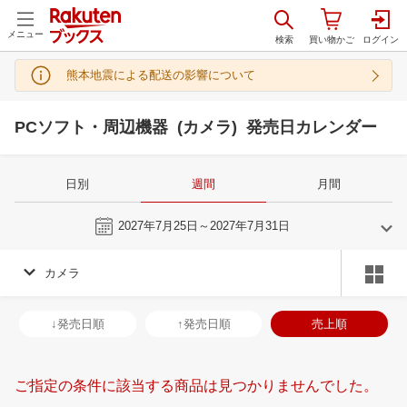
メニュー
熊本地震による配送の影響について
PCソフト・周辺機器 (カメラ) 発売日カレンダー
日別
週間
月間
今週
2027年7月25日～2027年7月31日
カメラ
6
7
2027
2027
年
月
年
月
2
3
4
5
27
28
29
30
1
2
3
25
26
27
2
↓発売日順
↑発売日順
売上順
9
10
11
12
4
5
6
7
8
9
10
1
2
3
4
16
17
18
19
11
12
13
14
15
16
17
8
9
10
1
ご指定の条件に該当する商品は見つかりませんでした。
23
24
25
26
18
19
20
21
22
23
24
15
16
17
1