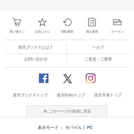
30
1
2
3
25
26
27
28
29
30
31
22
23
24
2
7
8
9
10
1
2
3
4
5
6
7
29
30
31
1
買い物かご
お気に入り
閲覧履歴
購入履歴
クーポン
楽天ブックスとは？
ヘルプ
お問い合わせ
ご意見・ご要望
楽天ブックストップ
楽天Koboトップ
楽天市場トップ
このページの先頭に戻る
表示モード
モバイル
PC