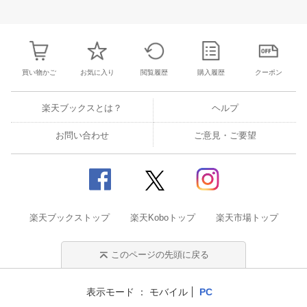
25
26
27
28
26
27
28
29
30
1
2
24
25
26
2
1
2
3
4
3
4
5
6
7
8
9
31
1
2
3
買い物かご
お気に入り
閲覧履歴
購入履歴
クーポン
楽天ブックスとは？
ヘルプ
お問い合わせ
ご意見・ご要望
楽天ブックストップ
楽天Koboトップ
楽天市場トップ
このページの先頭に戻る
表示モード
モバイル
PC