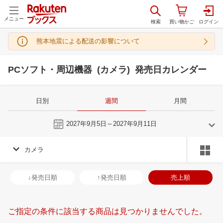
メニュー
熊本地震による配送の影響について
PCソフト・周辺機器 (カメラ) 発売日カレンダー
日別
週間
月間
今週
2027年9月5日～2027年9月11日
カメラ
8
9
2027
2027
年
月
年
月
28
29
30
31
29
30
31
1
2
3
4
26
27
28
2
↓発売日順
↑発売日順
売上順
4
5
6
7
5
6
7
8
9
10
11
3
4
5
6
11
12
13
14
12
13
14
15
16
17
18
10
11
12
1
ご指定の条件に該当する商品は見つかりませんでした。
18
19
20
21
19
20
21
22
23
24
25
17
18
19
2