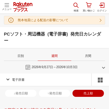
メニュー
熊本地震による配送の影響について
PCソフト・周辺機器 (電子辞書) 発売日カレンダ
ー
日別
週間
月間
今週
2026年9月27日～2026年10月3日
電子辞書
9
10
2026
2026
年
月
年
月
2
3
4
5
27
28
29
30
1
2
3
25
26
27
2
↓発売日順
↑発売日順
売上順
9
10
11
12
4
5
6
7
8
9
10
1
2
3
4
16
17
18
19
11
12
13
14
15
16
17
8
9
10
1