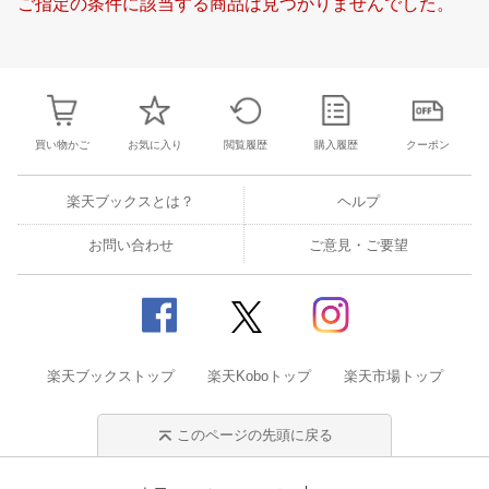
ご指定の条件に該当する商品は見つかりませんでした。
23
24
25
26
18
19
20
21
22
23
24
15
16
17
1
30
1
2
3
25
26
27
28
29
30
31
22
23
24
2
7
8
9
10
1
2
3
4
5
6
7
29
30
1
2
買い物かご
お気に入り
閲覧履歴
購入履歴
クーポン
楽天ブックスとは？
ヘルプ
お問い合わせ
ご意見・ご要望
楽天ブックストップ
楽天Koboトップ
楽天市場トップ
このページの先頭に戻る