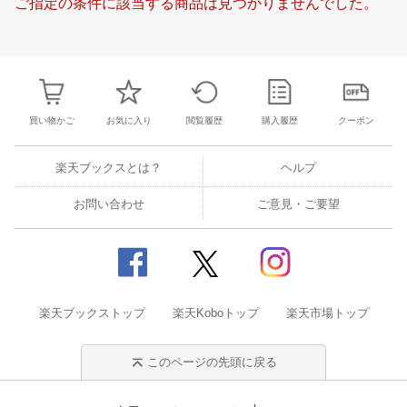
ご指定の条件に該当する商品は見つかりませんでした。
21
22
23
24
15
16
17
18
19
20
21
20
21
22
2
28
29
30
31
22
23
24
25
26
27
28
27
28
29
3
4
5
6
7
29
30
1
2
3
4
5
3
4
5
6
買い物かご
お気に入り
閲覧履歴
購入履歴
クーポン
楽天ブックスとは？
ヘルプ
お問い合わせ
ご意見・ご要望
楽天ブックストップ
楽天Koboトップ
楽天市場トップ
このページの先頭に戻る