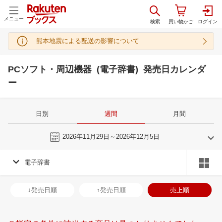
メニュー
熊本地震による配送の影響について
PCソフト・周辺機器 (電子辞書) 発売日カレンダ
ー
日別
週間
月間
今週
2026年11月29日～2026年12月5日
電子辞書
10
11
2026
2026
年
月
年
月
30
1
2
3
25
26
27
28
29
30
31
29
30
1
2
↓発売日順
↑発売日順
売上順
7
8
9
10
1
2
3
4
5
6
7
6
7
8
9
14
15
16
17
8
9
10
11
12
13
14
13
14
15
1