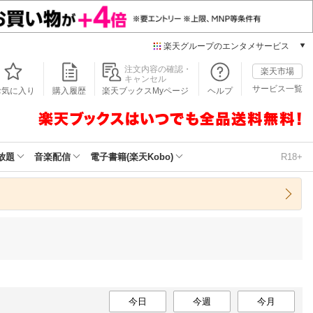
楽天グループのエンタメサービス
本/ゲーム/CD/DVD
注文内容の確認・
楽天市場
キャンセル
楽天ブックス
サービス一覧
お気に入り
購入履歴
楽天ブックスMyページ
ヘルプ
電子書籍
楽天Kobo
雑誌読み放題
楽天マガジン
放題
音楽配信
電子書籍(楽天Kobo)
R18+
音楽配信
楽天ミュージック
動画配信
楽天TV
動画配信ガイド
Rakuten PLAY
無料テレビ
Rチャンネル
チケット
今日
今週
今月