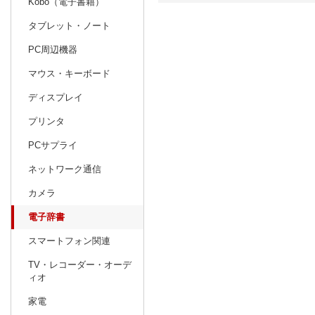
Kobo（電子書籍）
タブレット・ノート
日別
週間
PC周辺機器
prev
10
2026
20
年
月
マウス・キーボード
27
28
29
30
1
2
3
25
26
27
ディスプレイ
4
5
6
7
8
9
10
1
2
3
プリンタ
11
12
13
14
15
16
17
8
9
10
PCサプライ
18
19
20
21
22
23
24
15
16
17
ネットワーク通信
25
26
27
28
29
30
31
22
23
24
カメラ
1
2
3
4
5
6
7
29
30
1
電子辞書
スマートフォン関連
TV・レコーダー・オーデ
ィオ
家電