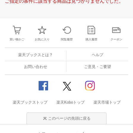
ご指定の条件に該当する商品は見つかりませんでした。
18
19
20
21
20
21
22
23
24
25
26
17
18
19
2
25
26
27
28
27
28
29
30
31
1
2
24
25
26
2
2
3
4
5
3
4
5
6
7
8
9
31
1
2
3
買い物かご
お気に入り
閲覧履歴
購入履歴
クーポン
楽天ブックスとは？
ヘルプ
お問い合わせ
ご意見・ご要望
楽天ブックストップ
楽天Koboトップ
楽天市場トップ
このページの先頭に戻る