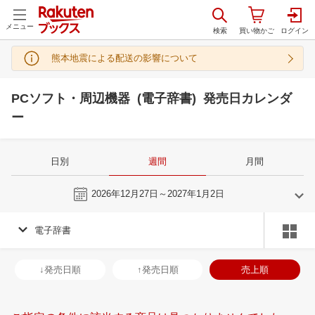
メニュー
熊本地震による配送の影響について
PCソフト・周辺機器 (電子辞書) 発売日カレンダ
ー
日別
週間
月間
今週
2026年12月27日～2027年1月2日
電子辞書
11
12
2026
2027
年
月
年
月
28
29
30
31
29
30
1
2
3
4
5
27
28
29
3
↓発売日順
↑発売日順
売上順
4
5
6
7
6
7
8
9
10
11
12
3
4
5
6
11
12
13
14
13
14
15
16
17
18
19
10
11
12
1