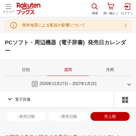
メニュー
熊本地震による配送の影響について
PCソフト・周辺機器 (電子辞書) 発売日カレンダ
ー
日別
週間
月間
今週
2026年12月27日～2027年1月2日
電子辞書
11
12
2026
2027
年
月
年
月
28
29
30
31
29
30
1
2
3
4
5
27
28
29
3
↓発売日順
↑発売日順
売上順
4
5
6
7
6
7
8
9
10
11
12
3
4
5
6
11
12
13
14
13
14
15
16
17
18
19
10
11
12
1