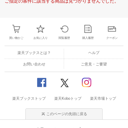
ご指定の条件に該当する商品は見つかりませんでした。
18
19
20
21
20
21
22
23
24
25
26
17
18
19
2
25
26
27
28
27
28
29
30
31
1
2
24
25
26
2
2
3
4
5
3
4
5
6
7
8
9
31
1
2
3
買い物かご
お気に入り
閲覧履歴
購入履歴
クーポン
楽天ブックスとは？
ヘルプ
お問い合わせ
ご意見・ご要望
楽天ブックストップ
楽天Koboトップ
楽天市場トップ
このページの先頭に戻る