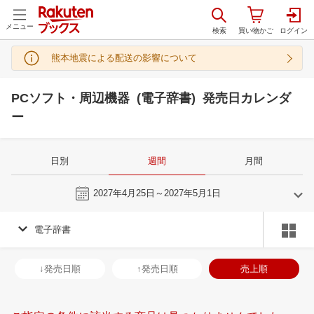
メニュー
熊本地震による配送の影響について
PCソフト・周辺機器 (電子辞書) 発売日カレンダ
ー
日別
週間
月間
今週
2027年4月25日～2027年5月1日
電子辞書
3
4
2027
2027
年
月
年
月
3
4
5
6
28
29
30
31
1
2
3
25
26
27
2
↓発売日順
↑発売日順
売上順
10
11
12
13
4
5
6
7
8
9
10
2
3
4
5
17
18
19
20
11
12
13
14
15
16
17
9
10
11
1