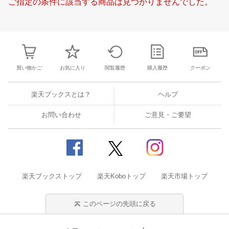
ご指定の条件に該当する商品は見つかりませんでした。
24
25
26
27
18
19
20
21
22
23
24
16
17
18
1
31
1
2
3
25
26
27
28
29
30
1
23
24
25
2
7
8
9
10
2
3
4
5
6
7
8
30
31
1
2
買い物かご
お気に入り
閲覧履歴
購入履歴
クーポン
楽天ブックスとは？
ヘルプ
お問い合わせ
ご意見・ご要望
楽天ブックストップ
楽天Koboトップ
楽天市場トップ
このページの先頭に戻る