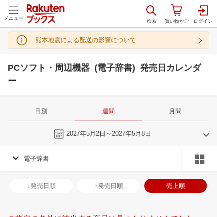
メニュー
熊本地震による配送の影響について
PCソフト・周辺機器 (電子辞書) 発売日カレンダ
ー
日別
週間
月間
今週
2027年5月2日～2027年5月8日
電子辞書
4
5
2027
2027
年
月
年
月
31
1
2
3
25
26
27
28
29
30
1
30
31
1
2
↓発売日順
↑発売日順
売上順
7
8
9
10
2
3
4
5
6
7
8
6
7
8
9
14
15
16
17
9
10
11
12
13
14
15
13
14
15
1