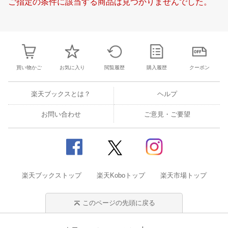
ご指定の条件に該当する商品は見つかりませんでした。
21
22
23
24
16
17
18
19
20
21
22
20
21
22
2
28
29
30
1
23
24
25
26
27
28
29
27
28
29
3
5
6
7
8
30
31
1
2
3
4
5
4
5
6
7
買い物かご
お気に入り
閲覧履歴
購入履歴
クーポン
楽天ブックスとは？
ヘルプ
お問い合わせ
ご意見・ご要望
楽天ブックストップ
楽天Koboトップ
楽天市場トップ
このページの先頭に戻る