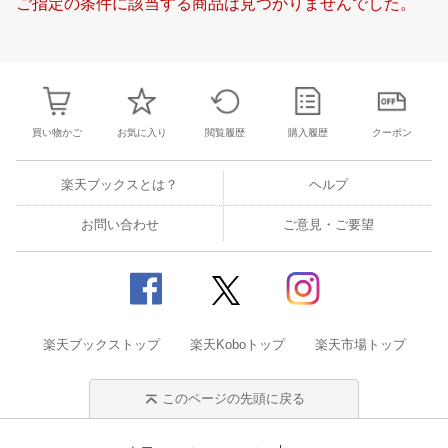
ご指定の条件に該当する商品は見つかりませんでした。
21
22
23
24
16
17
18
19
20
21
22
20
21
22
2
28
29
30
1
23
24
25
26
27
28
29
27
28
29
3
5
6
7
8
30
31
1
2
3
4
5
4
5
6
7
買い物かご
お気に入り
閲覧履歴
購入履歴
クーポン
楽天ブックスとは？
ヘルプ
お問い合わせ
ご意見・ご要望
楽天ブックストップ
楽天Koboトップ
楽天市場トップ
このページの先頭に戻る