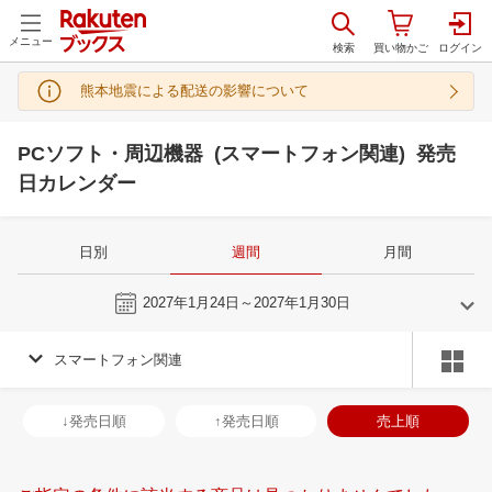
メニュー
熊本地震による配送の影響について
PCソフト・周辺機器 (スマートフォン関連) 発売
日カレンダー
日別
週間
月間
今週
2027年1月24日～2027年1月30日
スマートフォン関連
12
1
2027
2027
年
月
年
月
2
3
4
5
27
28
29
30
31
1
2
31
1
2
3
↓発売日順
↑発売日順
売上順
9
10
11
12
3
4
5
6
7
8
9
7
8
9
1
16
17
18
19
10
11
12
13
14
15
16
14
15
16
1