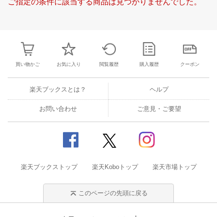
ご指定の条件に該当する商品は見つかりませんでした。
23
24
25
26
17
18
19
20
21
22
23
21
22
23
2
30
31
1
2
24
25
26
27
28
29
30
28
1
2
3
6
7
8
9
31
1
2
3
4
5
6
7
8
9
1
買い物かご
お気に入り
閲覧履歴
購入履歴
クーポン
楽天ブックスとは？
ヘルプ
お問い合わせ
ご意見・ご要望
楽天ブックストップ
楽天Koboトップ
楽天市場トップ
このページの先頭に戻る