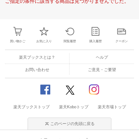
ご指定の条件に該当する商品は見つかりませんでした。
24
25
26
27
21
22
23
24
25
26
27
18
19
20
2
3
4
5
6
28
29
30
31
1
2
3
25
26
27
2
10
11
12
13
4
5
6
7
8
9
10
2
3
4
5
買い物かご
お気に入り
閲覧履歴
購入履歴
クーポン
楽天ブックスとは？
ヘルプ
お問い合わせ
ご意見・ご要望
楽天ブックストップ
楽天Koboトップ
楽天市場トップ
このページの先頭に戻る