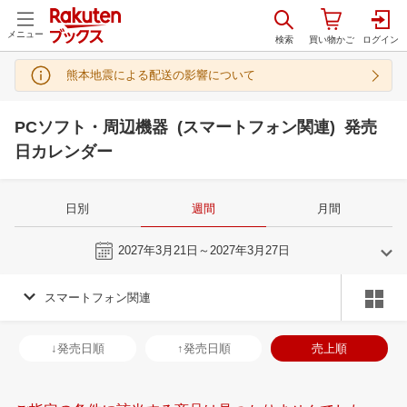
メニュー
熊本地震による配送の影響について
PCソフト・周辺機器 (スマートフォン関連) 発売
日カレンダー
日別
週間
月間
今週
2027年3月21日～2027年3月27日
スマートフォン関連
2
3
2027
2027
年
月
年
月
3
4
5
6
28
1
2
3
4
5
6
28
29
30
3
↓発売日順
↑発売日順
売上順
10
11
12
13
7
8
9
10
11
12
13
4
5
6
7
17
18
19
20
14
15
16
17
18
19
20
11
12
13
1