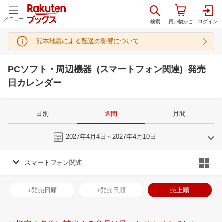
メニュー
熊本地震による配送の影響について
PCソフト・周辺機器 (スマートフォン関連) 発売
日カレンダー
日別
週間
月間
今週
2027年4月4日～2027年4月10日
スマートフォン関連
3
4
2027
2027
年
月
年
月
3
4
5
6
28
29
30
31
1
2
3
25
26
27
2
↓発売日順
↑発売日順
売上順
10
11
12
13
4
5
6
7
8
9
10
2
3
4
5
17
18
19
20
11
12
13
14
15
16
17
9
10
11
1