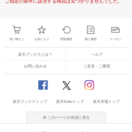
ご指定の条件に該当する商品は見つかりませんでした。
24
25
26
27
18
19
20
21
22
23
24
16
17
18
1
31
1
2
3
25
26
27
28
29
30
1
23
24
25
2
7
8
9
10
2
3
4
5
6
7
8
30
31
1
2
買い物かご
お気に入り
閲覧履歴
購入履歴
クーポン
楽天ブックスとは？
ヘルプ
お問い合わせ
ご意見・ご要望
楽天ブックストップ
楽天Koboトップ
楽天市場トップ
このページの先頭に戻る