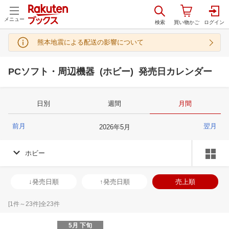
メニュー
熊本地震による配送の影響について
PCソフト・周辺機器 (ホビー) 発売日カレンダー
日別
週間
月間
前月
翌月
2026
年
5
月
ホビー
↓発売日順
↑発売日順
売上順
[
1
件～
23
件]全
23
件
5月 下旬