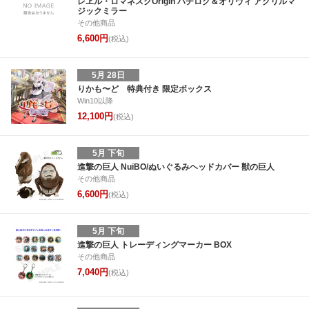
レヱル・ロマネスクOrigin ハチロク＆オリヴィ アクリルマ
ジックミラー
その他商品
6,600円
(税込)
5月 28日
りかも〜ど 特典付き 限定ボックス
Win10以降
12,100円
(税込)
5月 下旬
進撃の巨人 NuiBO/ぬいぐるみヘッドカバー 獣の巨人
その他商品
6,600円
(税込)
5月 下旬
進撃の巨人 トレーディングマーカー BOX
その他商品
7,040円
(税込)