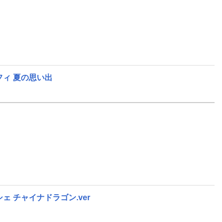
フィ 夏の思い出
ェ チャイナドラゴン.ver