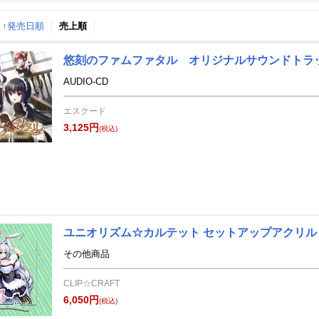
↑発売日順
売上順
月間
悠刻のファムファタル オリジナルサウンドトラ
8
9
24
2024
年
月
年
月
AUDIO-CD
31
1
2
3
25
26
27
28
29
30
エスクード
7
8
9
10
1
2
3
4
5
6
3,125円
(税込)
14
15
16
17
8
9
10
11
12
13
21
22
23
24
15
16
17
18
19
20
28
29
30
31
22
23
24
25
26
27
4
5
6
7
29
30
1
2
3
4
ユニオリズム☆カルテット セットアップアクリル
その他商品
CLIP☆CRAFT
6,050円
(税込)