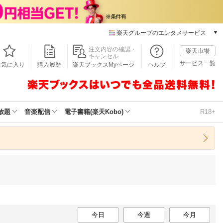
楽天グループのエンタメサービス
本/ゲーム/CD/DVD
注文内容の確認・
楽天市場
キャンセル
楽天ブックス
サービス一覧
お気に入り
購入履歴
楽天ブックスMyページ
ヘルプ
電子書籍
楽天Kobo
雑誌読み放題
楽天マガジン
放題
音楽配信
電子書籍(楽天Kobo)
R18+
音楽配信
楽天ミュージック
動画配信
楽天TV
動画配信ガイド
Rakuten PLAY
無料テレビ
Rチャンネル
チケット
今日
今週
今月