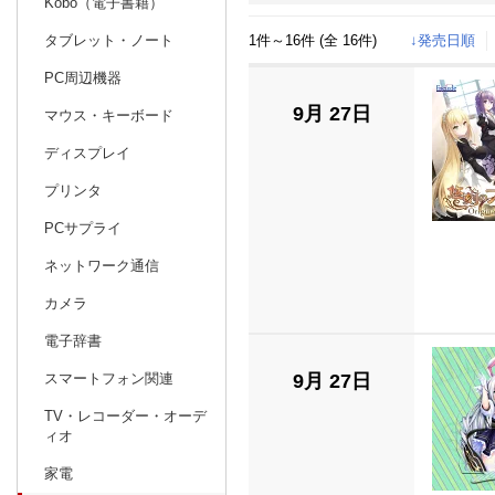
Kobo（電子書籍）
1件～16件 (全 16件)
↓発売日順
タブレット・ノート
日別
週間
PC周辺機器
prev
7
2024
20
年
月
9月 27日
マウス・キーボード
30
1
2
3
4
5
6
28
29
30
ディスプレイ
7
8
9
10
11
12
13
4
5
6
プリンタ
14
15
16
17
18
19
20
11
12
13
PCサプライ
21
22
23
24
25
26
27
18
19
20
ネットワーク通信
28
29
30
31
1
2
3
25
26
27
カメラ
4
5
6
7
8
9
10
1
2
3
電子辞書
9月 27日
スマートフォン関連
TV・レコーダー・オーデ
ィオ
家電