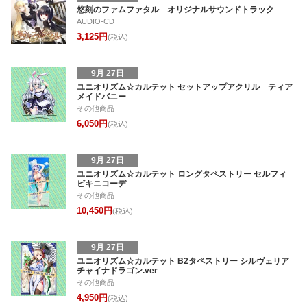
28
29
30
31
22
23
24
25
26
27
28
27
28
29
3
悠刻のファムファタル オリジナルサウンドトラック
AUDIO-CD
4
5
6
7
29
30
1
2
3
4
5
3
4
5
6
3,125円
(税込)
9月 27日
ユニオリズム☆カルテット セットアップアクリル ティア
メイドバニー
その他商品
6,050円
(税込)
9月 27日
ユニオリズム☆カルテット ロングタペストリー セルフィ
ビキニコーデ
その他商品
10,450円
(税込)
9月 27日
ユニオリズム☆カルテット B2タペストリー シルヴェリア
チャイナドラゴン.ver
その他商品
4,950円
(税込)