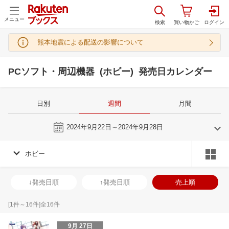
メニュー
熊本地震による配送の影響について
PCソフト・周辺機器 (ホビー) 発売日カレンダー
日別
週間
月間
今週
2024年9月22日～2024年9月28日
ホビー
8
9
2024
2024
年
月
年
月
31
1
2
3
25
26
27
28
29
30
31
29
30
1
2
↓発売日順
↑発売日順
売上順
7
8
9
10
1
2
3
4
5
6
7
6
7
8
9
14
15
16
17
8
9
10
11
12
13
14
13
14
15
1
[
1
件～
16
件]全
16
件
21
22
23
24
15
16
17
18
19
20
21
20
21
22
2
9月 27日