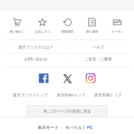
25
26
27
28
27
28
29
30
31
1
2
24
25
26
2
2
3
4
5
3
4
5
6
7
8
9
1
2
3
4
買い物かご
お気に入り
閲覧履歴
購入履歴
クーポン
楽天ブックスとは？
ヘルプ
お問い合わせ
ご意見・ご要望
楽天ブックストップ
楽天Koboトップ
楽天市場トップ
このページの先頭に戻る
表示モード
モバイル
PC