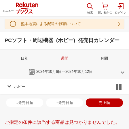
メニュー
熊本地震による配送の影響について
PCソフト・周辺機器 (ホビー) 発売日カレンダー
日別
週間
月間
今週
2024年10月6日～2024年10月12日
ホビー
9
10
2024
2024
年
月
年
月
28
29
30
31
29
30
1
2
3
4
5
27
28
29
3
↓発売日順
↑発売日順
売上順
4
5
6
7
6
7
8
9
10
11
12
3
4
5
6
11
12
13
14
13
14
15
16
17
18
19
10
11
12
1
ご指定の条件に該当する商品は見つかりませんでした。
18
19
20
21
20
21
22
23
24
25
26
17
18
19
2