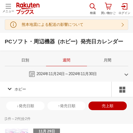
メニュー
熊本地震による配送の影響について
PCソフト・周辺機器 (ホビー) 発売日カレンダー
日別
週間
月間
今週
2024年11月24日～2024年11月30日
ホビー
10
11
2024
2024
年
月
年
月
2
3
4
5
27
28
29
30
31
1
2
24
25
26
2
↓発売日順
↑発売日順
売上順
9
10
11
12
3
4
5
6
7
8
9
1
2
3
4
16
17
18
19
10
11
12
13
14
15
16
8
9
10
1
[
1
件～
2
件]全
2
件
23
24
25
26
17
18
19
20
21
22
23
15
16
17
1
11月 29日