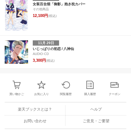
30
31
1
2
24
25
26
27
28
29
30
22
23
24
2
女装百合畑「御影」抱き枕カバー
その他商品
6
7
8
9
1
2
3
4
5
6
7
29
30
31
1
12,100円
(税込)
11月 29日
いじっぱりの初恋 / 八神仙
AUDIO-CD
3,300円
(税込)
買い物かご
お気に入り
閲覧履歴
購入履歴
クーポン
楽天ブックスとは？
ヘルプ
お問い合わせ
ご意見・ご要望