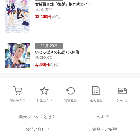
30
31
1
2
24
25
26
27
28
29
30
22
23
24
2
女装百合畑「御影」抱き枕カバー
その他商品
6
7
8
9
1
2
3
4
5
6
7
29
30
31
1
12,100円
(税込)
11月 29日
いじっぱりの初恋 / 八神仙
AUDIO-CD
3,300円
(税込)
買い物かご
お気に入り
閲覧履歴
購入履歴
クーポン
楽天ブックスとは？
ヘルプ
お問い合わせ
ご意見・ご要望