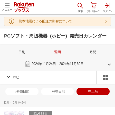
メニュー
熊本地震による配送の影響について
PCソフト・周辺機器 (ホビー) 発売日カレンダー
日別
週間
月間
今週
2024年11月24日～2024年11月30日
ホビー
10
11
2024
2024
年
月
年
月
2
3
4
5
27
28
29
30
31
1
2
24
25
26
2
↓発売日順
↑発売日順
売上順
9
10
11
12
3
4
5
6
7
8
9
1
2
3
4
16
17
18
19
10
11
12
13
14
15
16
8
9
10
1
[
1
件～
2
件]全
2
件
23
24
25
26
17
18
19
20
21
22
23
15
16
17
1
11月 29日