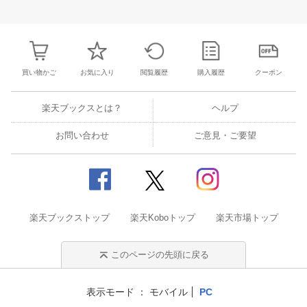
27
28
29
30
28
1
2
3
4
5
6
28
29
30
3
3
4
5
6
7
8
9
10
11
12
13
4
5
6
7
買い物かご
お気に入り
閲覧履歴
購入履歴
クーポン
楽天ブックスとは？
ヘルプ
お問い合わせ
ご意見・ご要望
楽天ブックストップ
楽天Koboトップ
楽天市場トップ
このページの先頭に戻る
表示モード
モバイル
PC