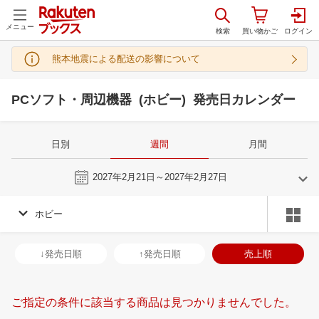
メニュー
熊本地震による配送の影響について
PCソフト・周辺機器 (ホビー) 発売日カレンダー
日別
週間
月間
今週
2027年2月21日～2027年2月27日
ホビー
1
2
2027
2027
年
月
年
月
30
31
1
2
31
1
2
3
4
5
6
28
1
2
3
↓発売日順
↑発売日順
売上順
6
7
8
9
7
8
9
10
11
12
13
7
8
9
1
13
14
15
16
14
15
16
17
18
19
20
14
15
16
1
ご指定の条件に該当する商品は見つかりませんでした。
20
21
22
23
21
22
23
24
25
26
27
21
22
23
2