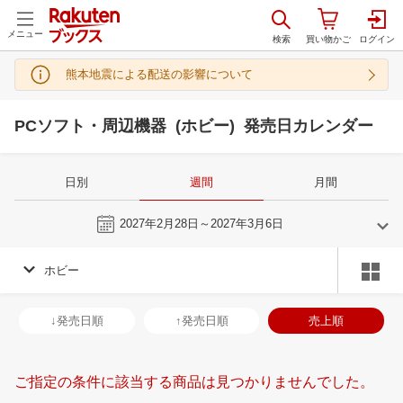
メニュー
熊本地震による配送の影響について
PCソフト・周辺機器 (ホビー) 発売日カレンダー
日別
週間
月間
今週
2027年2月28日～2027年3月6日
ホビー
2
3
2027
2027
年
月
年
月
3
4
5
6
28
1
2
3
4
5
6
28
29
30
3
↓発売日順
↑発売日順
売上順
10
11
12
13
7
8
9
10
11
12
13
4
5
6
7
17
18
19
20
14
15
16
17
18
19
20
11
12
13
1
ご指定の条件に該当する商品は見つかりませんでした。
24
25
26
27
21
22
23
24
25
26
27
18
19
20
2