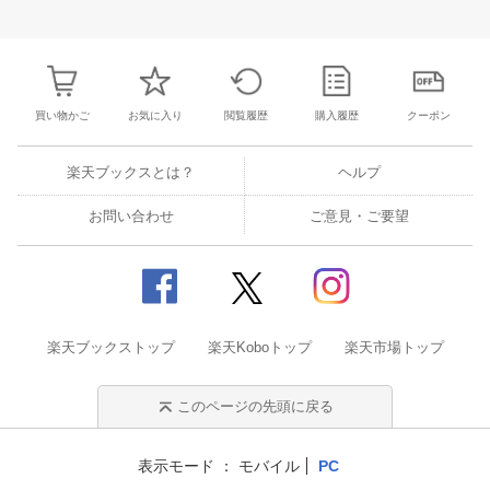
3
4
5
6
28
29
30
31
1
2
3
25
26
27
2
10
11
12
13
4
5
6
7
8
9
10
2
3
4
5
買い物かご
お気に入り
閲覧履歴
購入履歴
クーポン
楽天ブックスとは？
ヘルプ
お問い合わせ
ご意見・ご要望
楽天ブックストップ
楽天Koboトップ
楽天市場トップ
このページの先頭に戻る
表示モード
モバイル
PC