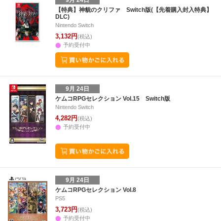
9月 24日
【特典】神貌のクリファ Switch版(【先着購入封入特典】
DLC)
Nintendo Switch
3,132円
(税込)
予約受付中
9月 24日
ケムコRPGセレクション Vol.15 Switch版
Nintendo Switch
4,282円
(税込)
予約受付中
9月 24日
ケムコRPGセレクション Vol.8
PS5
3,723円
(税込)
予約受付中