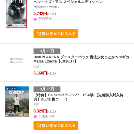
ヘル・イズ・アス スペシャルエディション
Nintendo Switch 2
5,742円
(税込)
予約受付中
9月 25日
UNION ARENA ブースターパック 魔法少女まどか☆マギカ
Magia Exedra【EX16BT】
玩具
6,160円
(税込)
9月 25日
【特典】EA SPORTS FC 27 PS4版(【先着購入封入特
典】DLC引換コード)
PS4
8,329円
(税込)
予約受付中