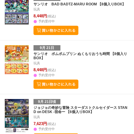
26
27
28
29
27
28
29
30
1
2
3
25
26
27
2
サンリオ BAD BADTZ-MARU ROOM 【8個入りBOX】
玩具
2
3
4
5
4
5
6
7
8
9
10
1
2
3
4
8,448円
(税込)
予約受付中
9月 21日
サンリオ ポムポムプリン ぬくもりおうち時間 【8個入り
BOX】
玩具
8,448円
(税込)
予約受付中
9月 21日頃
ジョジョの奇妙な冒険 スターダストクルセイダース STAN
D on DESK -宿命ー 【6個入りBOX】
玩具
7,623円
(税込)
予約受付中