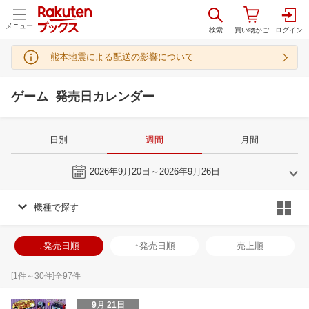
メニュー
熊本地震による配送の影響について
ゲーム 発売日カレンダー
日別
週間
月間
今週
2026年9月20日～2026年9月26日
機種で探す
8
9
2026
2026
年
月
年
月
29
30
31
1
30
31
1
2
3
4
5
27
28
29
3
↓発売日順
↑発売日順
売上順
5
6
7
8
6
7
8
9
10
11
12
4
5
6
7
12
13
14
15
13
14
15
16
17
18
19
11
12
13
1
[
1
件～
30
件]全
97
件
19
20
21
22
20
21
22
23
24
25
26
18
19
20
2
9月 21日