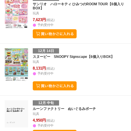
25
26
27
28
27
28
29
30
31
1
2
24
25
26
2
サンリオ ハローキティ ひみつのROOM TOUR【6個入り
BOX】
2
3
4
5
3
4
5
6
7
8
9
31
1
2
3
玩具
7,623円
(税込)
予約受付中
12月 14日
スヌーピー SNOOPY Signscape【6個入りBOX】
玩具
8,131円
(税込)
予約受付中
12月 中旬
ルーンファクトリー ぬいぐるみポーチ
玩具
4,950円
(税込)
予約受付中