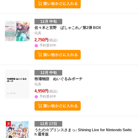
12月 中旬
佐々木と宮野 ぱしゃこれ／第2弾 BOX
玩具
2,750円
(税込)
予約受付中
12月 中旬
牧場物語 ぬいぐるみポーチ
玩具
4,950円
(税込)
予約受付中
12月 17日
うたの☆プリンスさまっ♪ Shining Live for Nintendo Switc
h 通常版