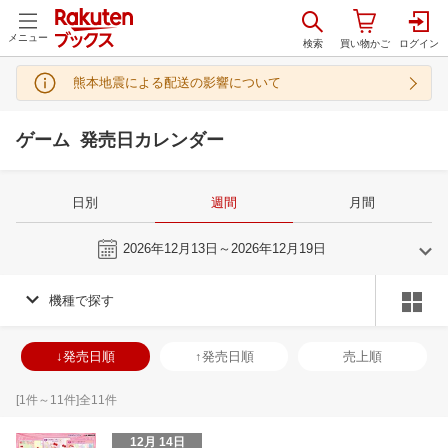
メニュー
熊本地震による配送の影響について
ゲーム 発売日カレンダー
日別
週間
月間
今週
2026年12月13日～2026年12月19日
機種で探す
11
12
2026
2027
年
月
年
月
28
29
30
31
29
30
1
2
3
4
5
27
28
29
3
↓発売日順
↑発売日順
売上順
4
5
6
7
6
7
8
9
10
11
12
3
4
5
6
11
12
13
14
13
14
15
16
17
18
19
10
11
12
1
[
1
件～
11
件]全
11
件
18
19
20
21
20
21
22
23
24
25
26
17
18
19
2
12月 14日