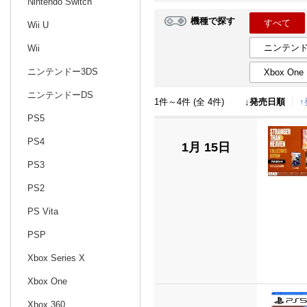
Nintendo Switch
機種で探す
すべて
Wii U
日別
週間
ニンテンド
Wii
prev
11
2026
20
年
月
ニンテンドー3DS
Xbox One
25
26
27
28
29
30
31
29
30
1
ニンテンドーDS
1件～4件 (全 4件)
↓発売日順
1
2
3
4
5
6
7
6
7
8
PS5
8
9
10
11
12
13
14
13
14
15
PS4
1月 15日
15
16
17
18
19
20
21
20
21
22
PS3
22
23
24
25
26
27
28
27
28
29
PS2
29
30
1
2
3
4
5
3
4
5
PS Vita
PSP
Xbox Series X
Xbox One
Xbox 360