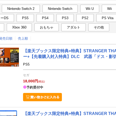
Nintendo Switch 2
Nintendo Switch
Wii U
Wii
月間
ーDS
PS5
PS4
PS3
PS2
PS Vita
12
1
26
2027
年
月
年
月
Xbox 360
おもちゃ
アダルト
その他
2
3
4
5
27
28
29
30
31
1
↑発売日順
売上順
9
10
11
12
3
4
5
6
7
8
16
17
18
19
10
11
12
13
14
15
【楽天ブックス限定特典+特典】STRANGER THAN H
ー+【先着購入封入特典】DLC 武器「ドス・影切
23
24
25
26
17
18
19
20
21
22
PS5
30
31
1
2
24
25
26
27
28
29
セガ
6
7
8
9
31
1
2
3
4
5
18,000円
(税込)
予約受付中
【楽天ブックス限定特典+特典】STRANGER TH