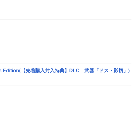
tor's Edition(【先着購入封入特典】DLC 武器「ドス・影切」)