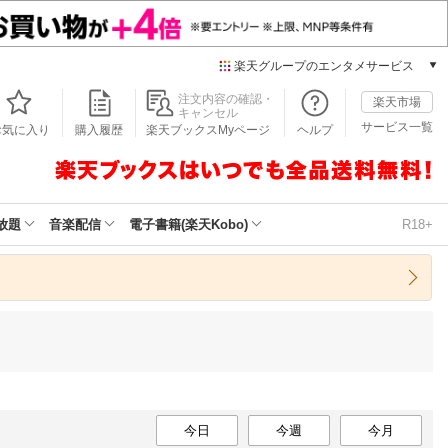
楽天グループのエンタメサービス
本/ゲーム/CD/DVD
注文内容の確認・
楽天市場
キャンセル
楽天ブックス
サービス一覧
お気に入り
購入履歴
楽天ブックスMyページ
ヘルプ
電子書籍
楽天Kobo
雑誌読み放題
楽天マガジン
放題
音楽配信
電子書籍(楽天Kobo)
R18+
音楽配信
楽天ミュージック
動画配信
楽天TV
動画配信ガイド
Rakuten PLAY
無料テレビ
Rチャンネル
今日
チケット
今週
今月