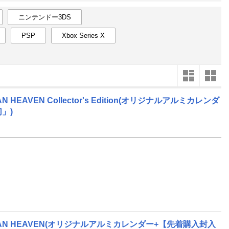
楽天チケット
エンタメニュース
ニンテンドー3DS
推し楽
PSP
Xbox Series X
2
2027
年
月
2
31
1
2
3
4
5
6
28
1
9
7
8
9
10
11
12
13
7
8
16
14
15
16
17
18
19
20
14
15
EAVEN Collector's Edition(オリジナルアルミカレンダ
」)
23
21
22
23
24
25
26
27
21
22
30
28
1
2
3
4
5
6
28
29
6
7
8
9
10
11
12
13
4
5
AN HEAVEN(オリジナルアルミカレンダー+【先着購入封入