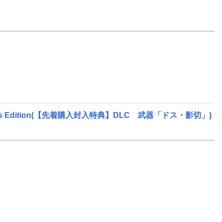
tor's Edition(【先着購入封入特典】DLC 武器「ドス・影切」)