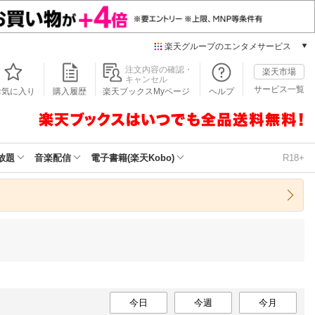
楽天グループのエンタメサービス
本/ゲーム/CD/DVD
注文内容の確認・
楽天市場
キャンセル
楽天ブックス
サービス一覧
お気に入り
購入履歴
楽天ブックスMyページ
ヘルプ
電子書籍
楽天Kobo
雑誌読み放題
楽天マガジン
放題
音楽配信
電子書籍(楽天Kobo)
R18+
音楽配信
楽天ミュージック
動画配信
楽天TV
動画配信ガイド
Rakuten PLAY
無料テレビ
Rチャンネル
今日
チケット
今週
今月