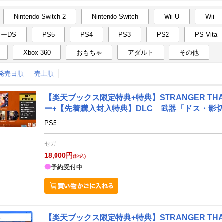
Nintendo Switch 2
Nintendo Switch
Wii U
Wii
月間
ーDS
PS5
PS4
PS3
PS2
PS Vita
12
1
26
2027
年
月
年
月
Xbox 360
おもちゃ
アダルト
その他
2
3
4
5
27
28
29
30
31
1
↑発売日順
売上順
9
10
11
12
3
4
5
6
7
8
16
17
18
19
10
11
12
13
14
15
【楽天ブックス限定特典+特典】STRANGER THAN H
ー+【先着購入封入特典】DLC 武器「ドス・影切
23
24
25
26
17
18
19
20
21
22
PS5
30
31
1
2
24
25
26
27
28
29
セガ
6
7
8
9
31
1
2
3
4
5
18,000円
(税込)
予約受付中
【楽天ブックス限定特典+特典】STRANGER TH