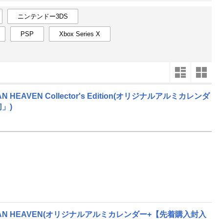
楽天チケット
エンタメニュース
ニンテンドー3DS
推し楽
PSP
Xbox Series X
2
2027
年
月
2
31
1
2
3
4
5
6
28
1
9
7
8
9
10
11
12
13
7
8
16
14
15
16
17
18
19
20
14
15
EAVEN Collector's Edition(オリジナルアルミカレンダ
」)
23
21
22
23
24
25
26
27
21
22
30
28
1
2
3
4
5
6
28
29
6
7
8
9
10
11
12
13
4
5
AN HEAVEN(オリジナルアルミカレンダー+【先着購入封入