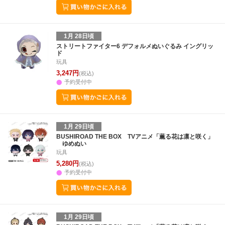
1月 28日頃
ストリートファイター6 デフォルメぬいぐるみ イングリッ
ド
玩具
3,247円
(税込)
予約受付中
1月 29日頃
BUSHIROAD THE BOX TVアニメ「薫る花は凛と咲く」
ゆめぬい
玩具
5,280円
(税込)
予約受付中
1月 29日頃