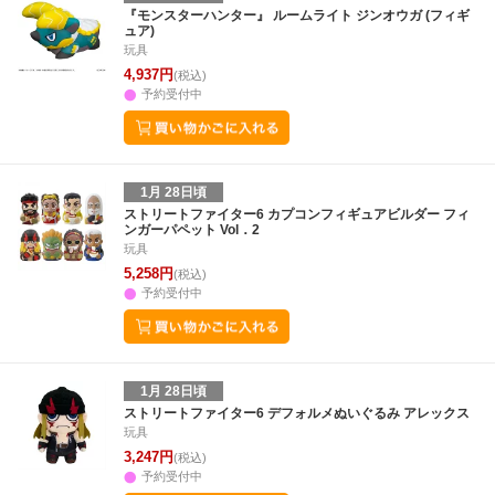
30
31
1
2
24
25
26
27
28
29
30
28
1
2
3
『モンスターハンター』 ルームライト ジンオウガ (フィギ
ュア)
6
7
8
9
31
1
2
3
4
5
6
7
8
9
1
玩具
4,937円
(税込)
予約受付中
1月 28日頃
ストリートファイター6 カプコンフィギュアビルダー フィ
ンガーパペット Vol．2
玩具
5,258円
(税込)
予約受付中
1月 28日頃
ストリートファイター6 デフォルメぬいぐるみ アレックス
玩具
3,247円
(税込)
予約受付中