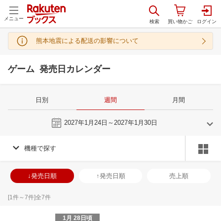
メニュー
熊本地震による配送の影響について
ゲーム 発売日カレンダー
日別
週間
月間
今週
2027年1月24日～2027年1月30日
機種で探す
12
1
2027
2027
年
月
年
月
2
3
4
5
27
28
29
30
31
1
2
31
1
2
3
↓発売日順
↑発売日順
売上順
9
10
11
12
3
4
5
6
7
8
9
7
8
9
1
16
17
18
19
10
11
12
13
14
15
16
14
15
16
1
[
1
件～
7
件]全
7
件
23
24
25
26
17
18
19
20
21
22
23
21
22
23
2
1月 28日頃