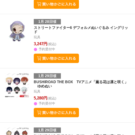
1月 28日頃
ストリートファイター6 デフォルメぬいぐるみ イングリッ
ド
玩具
3,247円
(税込)
予約受付中
1月 29日頃
BUSHIROAD THE BOX TVアニメ「薫る花は凛と咲く」
ゆめぬい
玩具
5,280円
(税込)
予約受付中
1月 29日頃