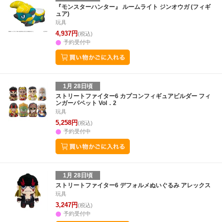
30
31
1
2
24
25
26
27
28
29
30
28
1
2
3
『モンスターハンター』 ルームライト ジンオウガ (フィギ
ュア)
6
7
8
9
31
1
2
3
4
5
6
7
8
9
1
玩具
4,937円
(税込)
予約受付中
1月 28日頃
ストリートファイター6 カプコンフィギュアビルダー フィ
ンガーパペット Vol．2
玩具
5,258円
(税込)
予約受付中
1月 28日頃
ストリートファイター6 デフォルメぬいぐるみ アレックス
玩具
3,247円
(税込)
予約受付中