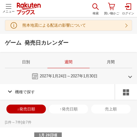
メニュー
熊本地震による配送の影響について
ゲーム 発売日カレンダー
日別
週間
月間
今週
2027年1月24日～2027年1月30日
機種で探す
12
1
2027
2027
年
月
年
月
2
3
4
5
27
28
29
30
31
1
2
31
1
2
3
↓発売日順
↑発売日順
売上順
9
10
11
12
3
4
5
6
7
8
9
7
8
9
1
16
17
18
19
10
11
12
13
14
15
16
14
15
16
1
[
1
件～
7
件]全
7
件
23
24
25
26
17
18
19
20
21
22
23
21
22
23
2
1月 28日頃