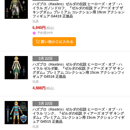
3
4
5
6
28
29
30
31
1
2
3
25
26
27
2
ハズブロ（Hasbro）ゼルダの伝説 ヒーローズ・オブ・ハ
イラル ガノンドロフ、『ゼルダの伝説 ティアーズ オブ ザ
10
11
12
13
4
5
6
7
8
9
10
2
3
4
5
キングダム』プレミアム コレクション用 19cm アクション
フィギュア G4419 正規品
玩具
6,840円
(税込)
予約受付中
3月 22日
ハズブロ（Hasbro）ゼルダの伝説 ヒーローズ・オブ・ハ
イラル ゼルダ姫、『ゼルダの伝説 ティアーズ オブ ザ キン
グダム』プレミアム コレクション用 15cm アクションフィ
ギュア G4516 正規品
玩具
4,888円
(税込)
3月 22日
ハズブロ（Hasbro）ゼルダの伝説 ヒーローズ・オブ・ハ
イラル リンク、『ゼルダの伝説 ティアーズ オブ ザ キング
ダム』プレミアム コレクション用 15cm アクションフィギ
ュア G4515 正規品
玩具