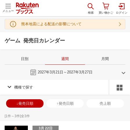
メニュー
熊本地震による配送の影響について
ゲーム 発売日カレンダー
日別
週間
月間
今週
2027年3月21日～2027年3月27日
機種で探す
2
3
2027
2027
年
月
年
月
3
4
5
6
28
1
2
3
4
5
6
28
29
30
3
↓発売日順
↑発売日順
売上順
10
11
12
13
7
8
9
10
11
12
13
4
5
6
7
17
18
19
20
14
15
16
17
18
19
20
11
12
13
1
[
1
件～
3
件]全
3
件
24
25
26
27
21
22
23
24
25
26
27
18
19
20
2
3月 22日