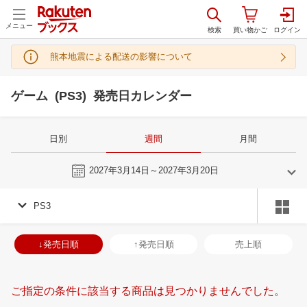
メニュー
熊本地震による配送の影響について
ゲーム (PS3) 発売日カレンダー
日別
週間
月間
今週
2027年3月14日～2027年3月20日
PS3
2
3
2027
2027
年
月
年
月
3
4
5
6
28
1
2
3
4
5
6
28
29
30
3
↓発売日順
↑発売日順
売上順
10
11
12
13
7
8
9
10
11
12
13
4
5
6
7
17
18
19
20
14
15
16
17
18
19
20
11
12
13
1
ご指定の条件に該当する商品は見つかりませんでした。
24
25
26
27
21
22
23
24
25
26
27
18
19
20
2