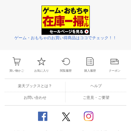
3
4
5
6
28
29
30
31
1
2
3
25
26
27
2
10
11
12
13
4
5
6
7
8
9
10
2
3
4
5
ゲーム・おもちゃのお買い得商品はココでチェック！！
買い物かご
お気に入り
閲覧履歴
購入履歴
クーポン
楽天ブックスとは？
ヘルプ
お問い合わせ
ご意見・ご要望