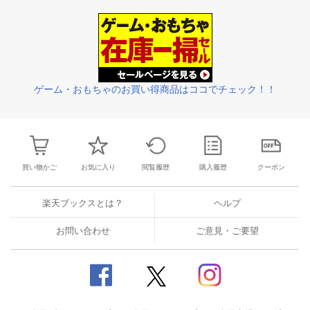
3
4
5
6
28
29
30
31
1
2
3
25
26
27
2
10
11
12
13
4
5
6
7
8
9
10
2
3
4
5
ゲーム・おもちゃのお買い得商品はココでチェック！！
買い物かご
お気に入り
閲覧履歴
購入履歴
クーポン
楽天ブックスとは？
ヘルプ
お問い合わせ
ご意見・ご要望