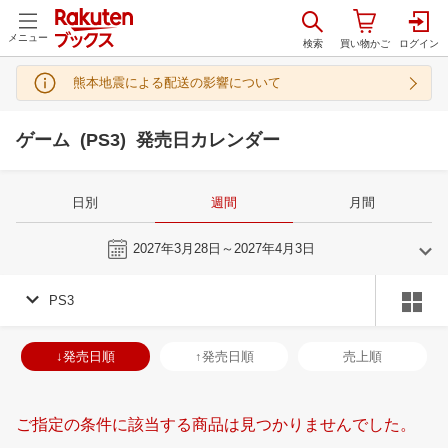
メニュー
熊本地震による配送の影響について
ゲーム (PS3) 発売日カレンダー
日別
週間
月間
今週
2027年3月28日～2027年4月3日
PS3
2
3
2027
2027
年
月
年
月
3
4
5
6
28
1
2
3
4
5
6
28
29
30
3
↓発売日順
↑発売日順
売上順
10
11
12
13
7
8
9
10
11
12
13
4
5
6
7
17
18
19
20
14
15
16
17
18
19
20
11
12
13
1
ご指定の条件に該当する商品は見つかりませんでした。
24
25
26
27
21
22
23
24
25
26
27
18
19
20
2