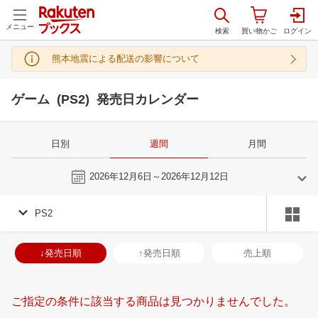
メニュー
熊本地震による配送の影響について
ゲーム (PS2) 発売日カレンダー
日別
週間
月間
今週
2026年12月6日～2026年12月12日
PS2
11
12
2026
2027
年
月
年
月
28
29
30
31
29
30
1
2
3
4
5
27
28
29
3
↓発売日順
↑発売日順
売上順
4
5
6
7
6
7
8
9
10
11
12
3
4
5
6
11
12
13
14
13
14
15
16
17
18
19
10
11
12
1
ご指定の条件に該当する商品は見つかりませんでした。
18
19
20
21
20
21
22
23
24
25
26
17
18
19
2