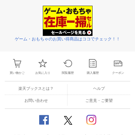
25
26
27
28
27
28
29
30
31
1
2
24
25
26
2
2
3
4
5
3
4
5
6
7
8
9
31
1
2
3
ゲーム・おもちゃのお買い得商品はココでチェック！！
買い物かご
お気に入り
閲覧履歴
購入履歴
クーポン
楽天ブックスとは？
ヘルプ
お問い合わせ
ご意見・ご要望