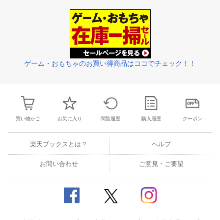
27
28
29
30
28
1
2
3
4
5
6
28
29
30
3
3
4
5
6
7
8
9
10
11
12
13
4
5
6
7
ゲーム・おもちゃのお買い得商品はココでチェック！！
買い物かご
お気に入り
閲覧履歴
購入履歴
クーポン
楽天ブックスとは？
ヘルプ
お問い合わせ
ご意見・ご要望