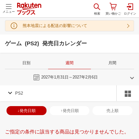
メニュー
熊本地震による配送の影響について
ゲーム (PS2) 発売日カレンダー
日別
週間
月間
今週
2027年1月31日～2027年2月6日
PS2
1
2
2027
2027
年
月
年
月
30
31
1
2
31
1
2
3
4
5
6
28
1
2
3
↓発売日順
↑発売日順
売上順
6
7
8
9
7
8
9
10
11
12
13
7
8
9
1
13
14
15
16
14
15
16
17
18
19
20
14
15
16
1
ご指定の条件に該当する商品は見つかりませんでした。
20
21
22
23
21
22
23
24
25
26
27
21
22
23
2