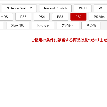
Nintendo Switch 2
Nintendo Switch
Wii U
Wii
月間
ーDS
PS5
PS4
PS3
PS2
PS Vita
1
2
27
2027
年
月
年
月
Xbox 360
おもちゃ
アダルト
その他
30
31
1
2
31
1
2
3
4
5
6
7
8
9
7
8
9
10
11
12
ご指定の条件に該当する商品は見つかりま
13
14
15
16
14
15
16
17
18
19
20
21
22
23
21
22
23
24
25
26
27
28
29
30
28
1
2
3
4
5
3
4
5
6
7
8
9
10
11
12