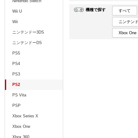
Nintendo Switch
機種で探す
すべて
Wii U
日別
週間
ニンテンド
Wii
prev
12
2026
20
年
月
ニンテンドー3DS
Xbox One
29
30
1
2
3
4
5
27
28
29
ニンテンドーDS
6
7
8
9
10
11
12
3
4
5
PS5
13
14
15
16
17
18
19
10
11
12
PS4
20
21
22
23
24
25
26
17
18
19
PS3
27
28
29
30
31
1
2
24
25
26
PS2
3
4
5
6
7
8
9
31
1
2
PS Vita
PSP
Xbox Series X
Xbox One
Xbox 360