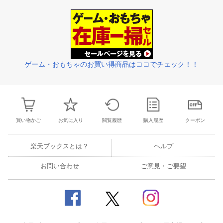
31
1
2
3
25
26
27
28
29
30
1
23
24
25
2
7
8
9
10
2
3
4
5
6
7
8
30
31
1
2
ゲーム・おもちゃのお買い得商品はココでチェック！！
買い物かご
お気に入り
閲覧履歴
購入履歴
クーポン
楽天ブックスとは？
ヘルプ
お問い合わせ
ご意見・ご要望