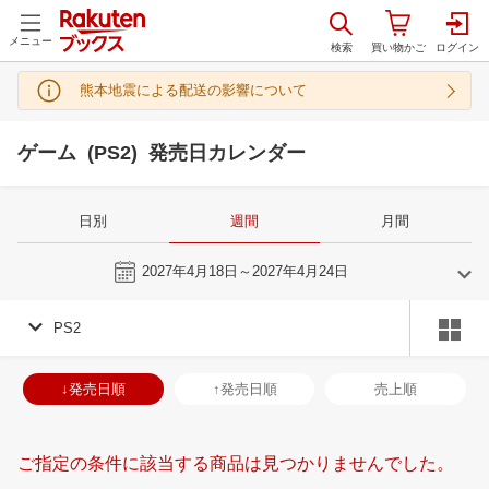
メニュー
熊本地震による配送の影響について
ゲーム (PS2) 発売日カレンダー
日別
週間
月間
今週
2027年4月18日～2027年4月24日
PS2
3
4
2027
2027
年
月
年
月
3
4
5
6
28
29
30
31
1
2
3
25
26
27
2
↓発売日順
↑発売日順
売上順
10
11
12
13
4
5
6
7
8
9
10
2
3
4
5
17
18
19
20
11
12
13
14
15
16
17
9
10
11
1
ご指定の条件に該当する商品は見つかりませんでした。
24
25
26
27
18
19
20
21
22
23
24
16
17
18
1