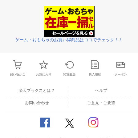
28
29
30
31
22
23
24
25
26
27
28
27
28
29
3
4
5
6
7
29
30
1
2
3
4
5
3
4
5
6
ゲーム・おもちゃのお買い得商品はココでチェック！！
買い物かご
お気に入り
閲覧履歴
購入履歴
クーポン
楽天ブックスとは？
ヘルプ
お問い合わせ
ご意見・ご要望