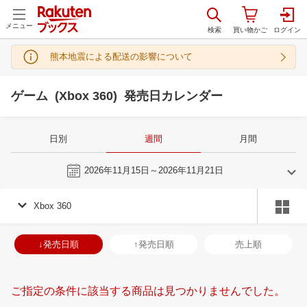
メニュー
熊本地震による配送の影響について
ゲーム (Xbox 360) 発売日カレンダー
日別
週間
月間
今週
2026年11月15日～2026年11月21日
Xbox 360
10
11
2026
2026
年
月
年
月
30
1
2
3
25
26
27
28
29
30
31
29
30
1
2
↓発売日順
↑発売日順
売上順
7
8
9
10
1
2
3
4
5
6
7
6
7
8
9
14
15
16
17
8
9
10
11
12
13
14
13
14
15
1
ご指定の条件に該当する商品は見つかりませんでした。
21
22
23
24
15
16
17
18
19
20
21
20
21
22
2