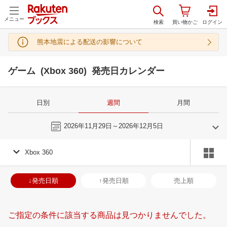
メニュー
熊本地震による配送の影響について
ゲーム (Xbox 360) 発売日カレンダー
日別
週間
月間
今週
2026年11月29日～2026年12月5日
Xbox 360
10
11
2026
2026
年
月
年
月
30
1
2
3
25
26
27
28
29
30
31
29
30
1
2
↓発売日順
↑発売日順
売上順
7
8
9
10
1
2
3
4
5
6
7
6
7
8
9
14
15
16
17
8
9
10
11
12
13
14
13
14
15
1
ご指定の条件に該当する商品は見つかりませんでした。
21
22
23
24
15
16
17
18
19
20
21
20
21
22
2