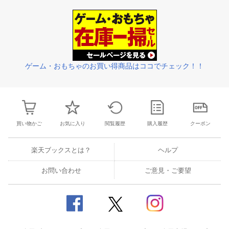
28
29
30
31
22
23
24
25
26
27
28
27
28
29
3
4
5
6
7
29
30
1
2
3
4
5
3
4
5
6
ゲーム・おもちゃのお買い得商品はココでチェック！！
買い物かご
お気に入り
閲覧履歴
購入履歴
クーポン
楽天ブックスとは？
ヘルプ
お問い合わせ
ご意見・ご要望