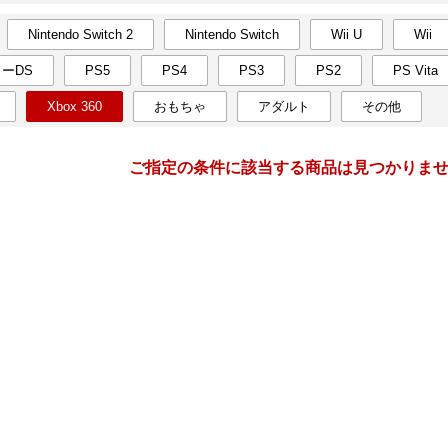
Nintendo Switch 2
Nintendo Switch
Wii U
Wii
月間
ーDS
PS5
PS4
PS3
PS2
PS Vita
11
12
26
2026
年
月
年
月
Xbox 360
おもちゃ
アダルト
その他
28
29
30
31
29
30
1
2
3
4
4
5
6
7
6
7
8
9
10
11
ご指定の条件に該当する商品は見つかりま
11
12
13
14
13
14
15
16
17
18
18
19
20
21
20
21
22
23
24
25
25
26
27
28
27
28
29
30
31
1
2
3
4
5
3
4
5
6
7
8