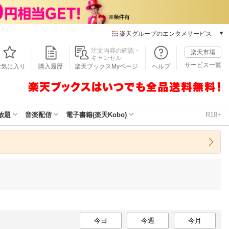
楽天グループのエンタメサービス
本/ゲーム/CD/DVD
注文内容の確認・
楽天市場
キャンセル
楽天ブックス
サービス一覧
お気に入り
購入履歴
楽天ブックスMyページ
ヘルプ
電子書籍
楽天Kobo
雑誌読み放題
楽天マガジン
放題
音楽配信
電子書籍(楽天Kobo)
R18+
音楽配信
楽天ミュージック
動画配信
楽天TV
動画配信ガイド
Rakuten PLAY
無料テレビ
Rチャンネル
チケット
今日
今週
今月