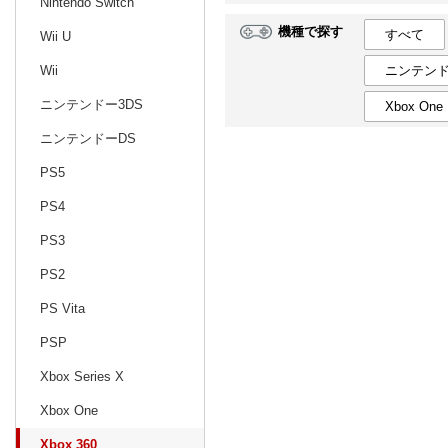
Nintendo Switch
機種で探す
すべて
Wii U
日別
週間
ニンテンド
Wii
prev
10
2026
20
年
月
ニンテンドー3DS
Xbox One
27
28
29
30
1
2
3
25
26
27
ニンテンドーDS
4
5
6
7
8
9
10
1
2
3
PS5
11
12
13
14
15
16
17
8
9
10
PS4
18
19
20
21
22
23
24
15
16
17
PS3
25
26
27
28
29
30
31
22
23
24
PS2
1
2
3
4
5
6
7
29
30
1
PS Vita
PSP
Xbox Series X
Xbox One
Xbox 360