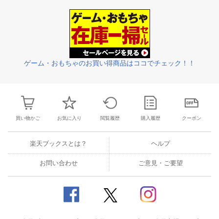
25
26
27
28
27
28
29
30
31
1
2
24
25
26
2
2
3
4
5
3
4
5
6
7
8
9
31
1
2
3
ゲーム・おもちゃのお買い得商品はココでチェック！！
買い物かご
お気に入り
閲覧履歴
購入履歴
クーポン
楽天ブックスとは？
ヘルプ
お問い合わせ
ご意見・ご要望