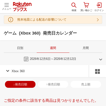
メニュー
熊本地震による配送の影響について
ゲーム (Xbox 360) 発売日カレンダー
日別
週間
月間
今週
2026年12月6日～2026年12月12日
Xbox 360
11
12
2026
2027
年
月
年
月
28
29
30
31
29
30
1
2
3
4
5
27
28
29
3
↓発売日順
↑発売日順
売上順
4
5
6
7
6
7
8
9
10
11
12
3
4
5
6
11
12
13
14
13
14
15
16
17
18
19
10
11
12
1
ご指定の条件に該当する商品は見つかりませんでした。
18
19
20
21
20
21
22
23
24
25
26
17
18
19
2