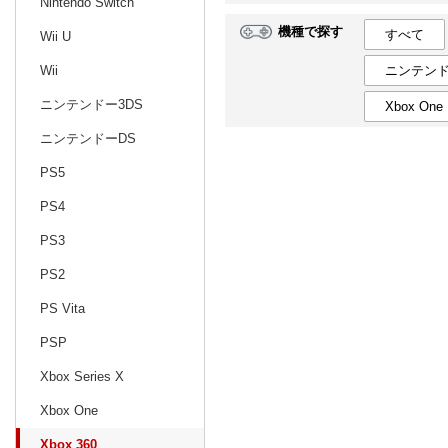
Nintendo Switch
機種で探す
すべて
Wii U
日別
週間
ニンテンド
Wii
prev
12
2026
20
年
月
ニンテンドー3DS
Xbox One
29
30
1
2
3
4
5
27
28
29
ニンテンドーDS
6
7
8
9
10
11
12
3
4
5
PS5
13
14
15
16
17
18
19
10
11
12
PS4
20
21
22
23
24
25
26
17
18
19
PS3
27
28
29
30
31
1
2
24
25
26
PS2
3
4
5
6
7
8
9
31
1
2
PS Vita
PSP
Xbox Series X
Xbox One
Xbox 360