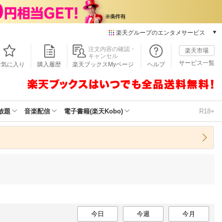
楽天グループのエンタメサービス
本/ゲーム/CD/DVD
注文内容の確認・
楽天市場
キャンセル
楽天ブックス
サービス一覧
お気に入り
購入履歴
楽天ブックスMyページ
ヘルプ
電子書籍
楽天Kobo
雑誌読み放題
楽天マガジン
放題
音楽配信
電子書籍(楽天Kobo)
R18+
音楽配信
楽天ミュージック
動画配信
楽天TV
動画配信ガイド
Rakuten PLAY
無料テレビ
Rチャンネル
チケット
今日
今週
今月