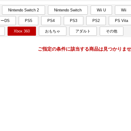
Nintendo Switch 2
Nintendo Switch
Wii U
Wii
月間
ーDS
PS5
PS4
PS3
PS2
PS Vita
1
2
27
2027
年
月
年
月
Xbox 360
おもちゃ
アダルト
その他
30
31
1
2
31
1
2
3
4
5
6
7
8
9
7
8
9
10
11
12
ご指定の条件に該当する商品は見つかりま
13
14
15
16
14
15
16
17
18
19
20
21
22
23
21
22
23
24
25
26
27
28
29
30
28
1
2
3
4
5
3
4
5
6
7
8
9
10
11
12