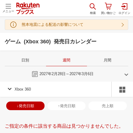
メニュー
熊本地震による配送の影響について
ゲーム (Xbox 360) 発売日カレンダー
日別
週間
月間
今週
2027年2月28日～2027年3月6日
Xbox 360
2
3
2027
2027
年
月
年
月
3
4
5
6
28
1
2
3
4
5
6
28
29
30
3
↓発売日順
↑発売日順
売上順
10
11
12
13
7
8
9
10
11
12
13
4
5
6
7
17
18
19
20
14
15
16
17
18
19
20
11
12
13
1
ご指定の条件に該当する商品は見つかりませんでした。
24
25
26
27
21
22
23
24
25
26
27
18
19
20
2