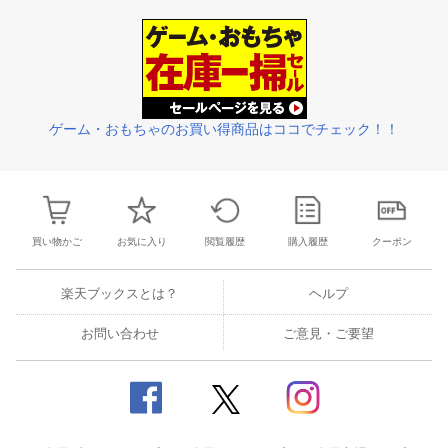
3
4
5
6
28
29
30
31
1
2
3
25
26
27
2
10
11
12
13
4
5
6
7
8
9
10
2
3
4
5
ゲーム・おもちゃのお買い得商品はココでチェック！！
買い物かご
お気に入り
閲覧履歴
購入履歴
クーポン
楽天ブックスとは？
ヘルプ
お問い合わせ
ご意見・ご要望