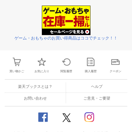
3
4
5
6
28
29
30
31
1
2
3
25
26
27
2
10
11
12
13
4
5
6
7
8
9
10
2
3
4
5
ゲーム・おもちゃのお買い得商品はココでチェック！！
買い物かご
お気に入り
閲覧履歴
購入履歴
クーポン
楽天ブックスとは？
ヘルプ
お問い合わせ
ご意見・ご要望