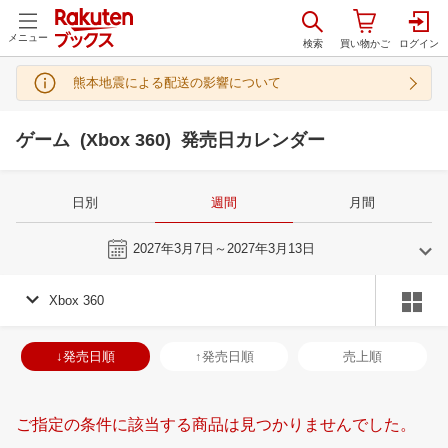
メニュー
熊本地震による配送の影響について
ゲーム (Xbox 360) 発売日カレンダー
日別
週間
月間
今週
2027年3月7日～2027年3月13日
Xbox 360
2
3
2027
2027
年
月
年
月
3
4
5
6
28
1
2
3
4
5
6
28
29
30
3
↓発売日順
↑発売日順
売上順
10
11
12
13
7
8
9
10
11
12
13
4
5
6
7
17
18
19
20
14
15
16
17
18
19
20
11
12
13
1
ご指定の条件に該当する商品は見つかりませんでした。
24
25
26
27
21
22
23
24
25
26
27
18
19
20
2