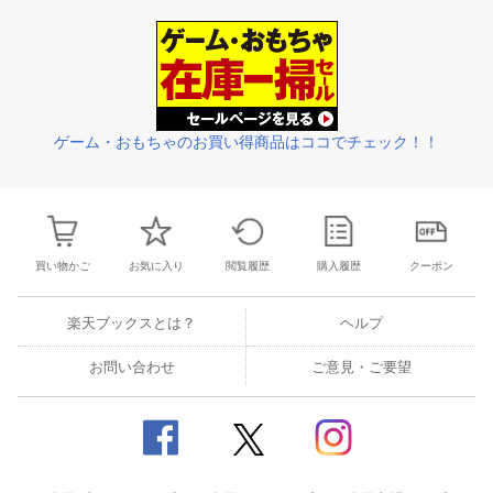
3
4
5
6
28
29
30
31
1
2
3
25
26
27
2
10
11
12
13
4
5
6
7
8
9
10
2
3
4
5
ゲーム・おもちゃのお買い得商品はココでチェック！！
買い物かご
お気に入り
閲覧履歴
購入履歴
クーポン
楽天ブックスとは？
ヘルプ
お問い合わせ
ご意見・ご要望