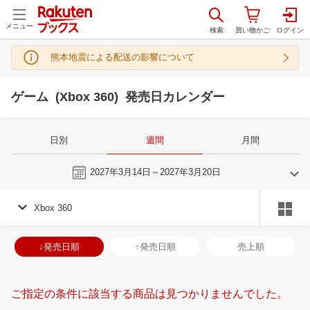
メニュー
熊本地震による配送の影響について
ゲーム (Xbox 360) 発売日カレンダー
日別
週間
月間
今週
2027年3月14日～2027年3月20日
Xbox 360
2
3
2027
2027
年
月
年
月
3
4
5
6
28
1
2
3
4
5
6
28
29
30
3
↓発売日順
↑発売日順
売上順
10
11
12
13
7
8
9
10
11
12
13
4
5
6
7
17
18
19
20
14
15
16
17
18
19
20
11
12
13
1
ご指定の条件に該当する商品は見つかりませんでした。
24
25
26
27
21
22
23
24
25
26
27
18
19
20
2