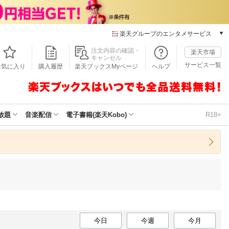
楽天グループのエンタメサービス
本/ゲーム/CD/DVD
注文内容の確認・
楽天市場
キャンセル
楽天ブックス
サービス一覧
お気に入り
購入履歴
楽天ブックスMyページ
ヘルプ
電子書籍
楽天Kobo
雑誌読み放題
楽天マガジン
放題
音楽配信
電子書籍(楽天Kobo)
R18+
音楽配信
楽天ミュージック
動画配信
楽天TV
動画配信ガイド
Rakuten PLAY
無料テレビ
Rチャンネル
チケット
今日
今週
今月