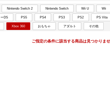
Nintendo Switch 2
Nintendo Switch
Wii U
Wii
月間
ーDS
PS5
PS4
PS3
PS2
PS Vita
2
3
27
2027
年
月
年
月
Xbox 360
おもちゃ
アダルト
その他
3
4
5
6
28
1
2
3
4
5
10
11
12
13
7
8
9
10
11
12
ご指定の条件に該当する商品は見つかりま
17
18
19
20
14
15
16
17
18
19
24
25
26
27
21
22
23
24
25
26
3
4
5
6
28
29
30
31
1
2
10
11
12
13
4
5
6
7
8
9