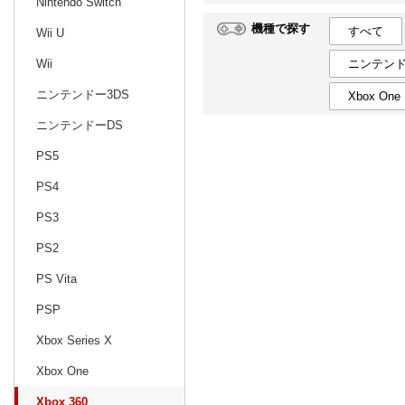
Nintendo Switch
機種で探す
すべて
Wii U
日別
週間
ニンテンド
Wii
prev
1
2027
20
年
月
ニンテンドー3DS
Xbox One
27
28
29
30
31
1
2
31
1
2
ニンテンドーDS
3
4
5
6
7
8
9
7
8
9
PS5
10
11
12
13
14
15
16
14
15
16
PS4
17
18
19
20
21
22
23
21
22
23
PS3
24
25
26
27
28
29
30
28
1
2
PS2
31
1
2
3
4
5
6
7
8
9
PS Vita
PSP
Xbox Series X
Xbox One
Xbox 360