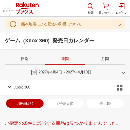
メニュー
熊本地震による配送の影響について
ゲーム (Xbox 360) 発売日カレンダー
日別
週間
月間
今週
2027年4月4日～2027年4月10日
Xbox 360
3
4
2027
2027
年
月
年
月
3
4
5
6
28
29
30
31
1
2
3
25
26
27
2
↓発売日順
↑発売日順
売上順
10
11
12
13
4
5
6
7
8
9
10
2
3
4
5
17
18
19
20
11
12
13
14
15
16
17
9
10
11
1
ご指定の条件に該当する商品は見つかりませんでした。
24
25
26
27
18
19
20
21
22
23
24
16
17
18
1