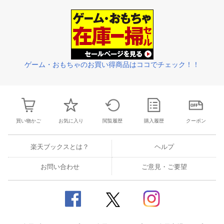
31
1
2
3
25
26
27
28
29
30
1
23
24
25
2
7
8
9
10
2
3
4
5
6
7
8
30
31
1
2
ゲーム・おもちゃのお買い得商品はココでチェック！！
買い物かご
お気に入り
閲覧履歴
購入履歴
クーポン
楽天ブックスとは？
ヘルプ
お問い合わせ
ご意見・ご要望