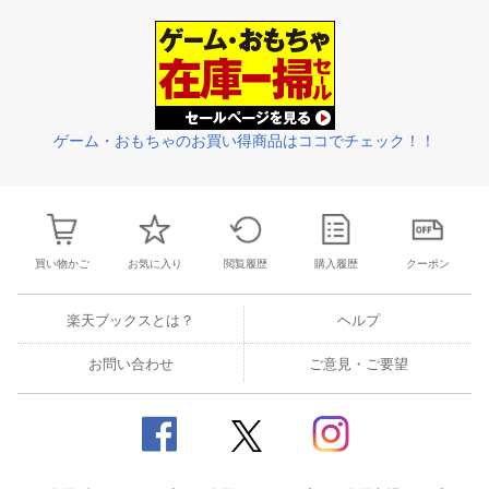
28
29
30
31
22
23
24
25
26
27
28
27
28
29
3
4
5
6
7
29
30
1
2
3
4
5
3
4
5
6
ゲーム・おもちゃのお買い得商品はココでチェック！！
買い物かご
お気に入り
閲覧履歴
購入履歴
クーポン
楽天ブックスとは？
ヘルプ
お問い合わせ
ご意見・ご要望