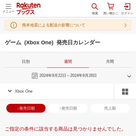
メニュー
熊本地震による配送の影響について
ゲーム (Xbox One) 発売日カレンダー
日別
週間
月間
今週
2024年9月22日～2024年9月28日
Xbox One
8
9
2024
2024
年
月
年
月
31
1
2
3
25
26
27
28
29
30
31
29
30
1
2
↓発売日順
↑発売日順
売上順
7
8
9
10
1
2
3
4
5
6
7
6
7
8
9
14
15
16
17
8
9
10
11
12
13
14
13
14
15
1
ご指定の条件に該当する商品は見つかりませんでした。
21
22
23
24
15
16
17
18
19
20
21
20
21
22
2