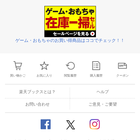
25
26
27
28
27
28
29
30
31
1
2
24
25
26
2
2
3
4
5
3
4
5
6
7
8
9
1
2
3
4
ゲーム・おもちゃのお買い得商品はココでチェック！！
買い物かご
お気に入り
閲覧履歴
購入履歴
クーポン
楽天ブックスとは？
ヘルプ
お問い合わせ
ご意見・ご要望