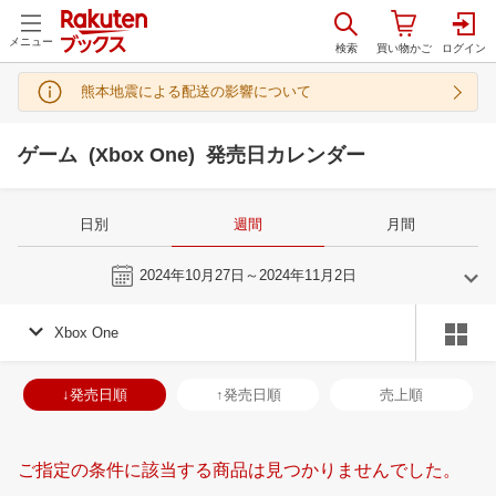
メニュー
熊本地震による配送の影響について
ゲーム (Xbox One) 発売日カレンダー
日別
週間
月間
今週
2024年10月27日～2024年11月2日
Xbox One
9
10
2024
2024
年
月
年
月
28
29
30
31
29
30
1
2
3
4
5
27
28
29
3
↓発売日順
↑発売日順
売上順
4
5
6
7
6
7
8
9
10
11
12
3
4
5
6
11
12
13
14
13
14
15
16
17
18
19
10
11
12
1
ご指定の条件に該当する商品は見つかりませんでした。
18
19
20
21
20
21
22
23
24
25
26
17
18
19
2